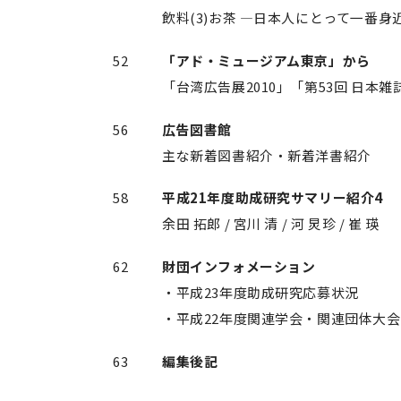
飲料(3)お茶 —日本人にとって一番身
52
「アド・ミュージアム東京」から
「台湾広告展2010」「第53回 日本
56
広告図書館
主な新着図書紹介・新着洋書紹介
58
平成21年度助成研究サマリー紹介4
余田 拓郎 / 宮川 清 / 河 炅珍 / 崔 瑛
62
財団インフォメーション
・平成23年度助成研究応募状況
・平成22年度関連学会・関連団体大
63
編集後記