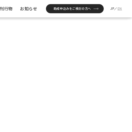
について
助成
委託研究
助成実績
刊行物
お知らせ
助成申込みをご検討の方へ
JP
／
EN