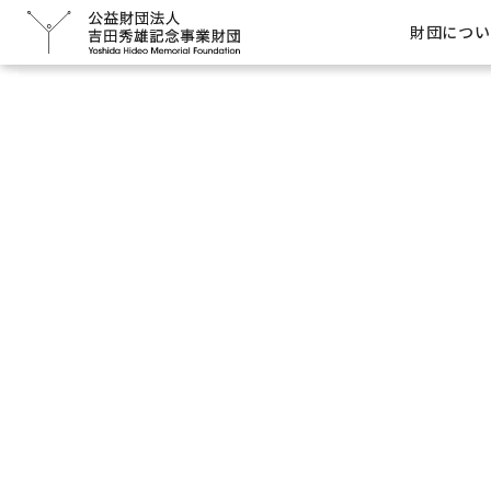
吉田秀雄記念事業財団
研究助成
助成研究
事業
財団につい
消費者調査データ