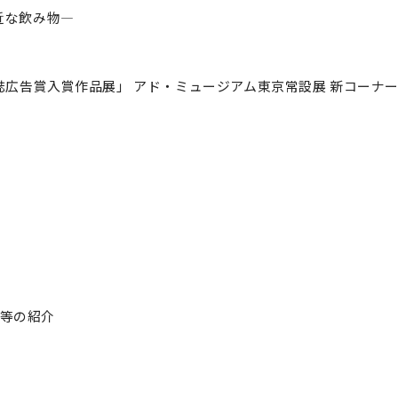
近な飲み物—
雑誌広告賞入賞作品展」 アド・ミュージアム東京常設展 新コーナー
会等の紹介