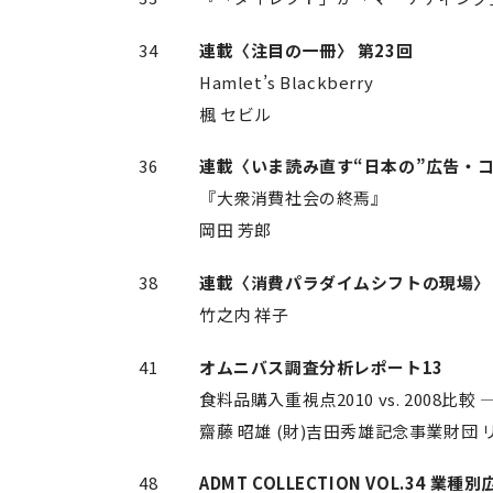
34
連載〈注目の一冊〉 第23回
Hamlet’s Blackberry
楓 セビル
36
連載〈いま読み直す“日本の”広告・コ
『大衆消費社会の終焉』
岡田 芳郎
38
連載〈消費パラダイムシフトの現場〉 
竹之内 祥子
41
オムニバス調査分析レポート13
食料品購入重視点2010 vs. 200
齋藤 昭雄 (財)吉田秀雄記念事業財団
48
ADMT COLLECTION VOL.34 業