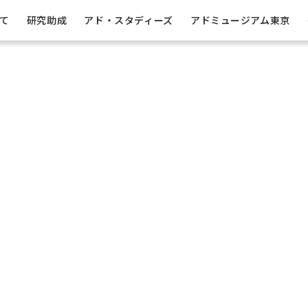
吉田秀雄賞
内容
吉田秀雄国際学術賞
アド・スタディーズ
開示情報
財団のあゆみ
バックナンバー
出版助成
吉田秀雄
事業
て
研究助成
アド・スタディーズ
アドミュージアム東京