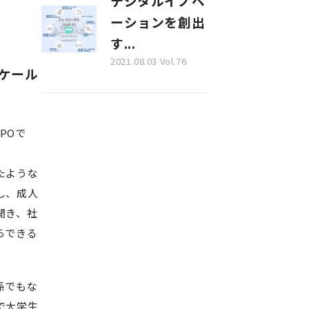
デジタルイノベ
ーションを創出
す...
2021.08.03 Vol.76
スケール
POで
たような
し、成人
聞き、社
らできる
係でもな
で大学生