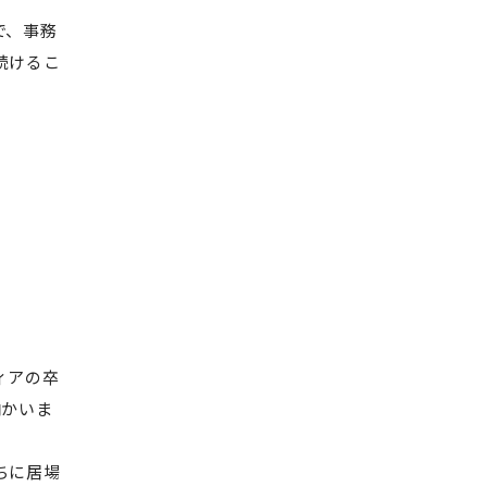
で、事務
続けるこ
ィアの卒
向かいま
ちに居場