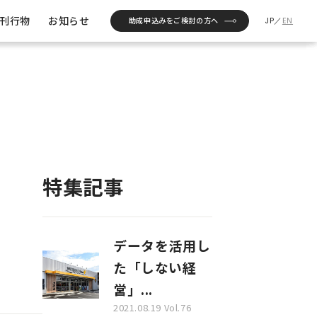
について
助成
委託研究
助成実績
刊行物
お知らせ
助成申込みをご検討の方へ
JP
／
EN
特集記事
データを活用し
た「しない経
営」...
2021.08.19 Vol.76