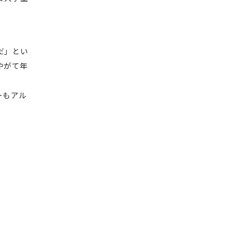
だ」とい
やがて年
ーもアル