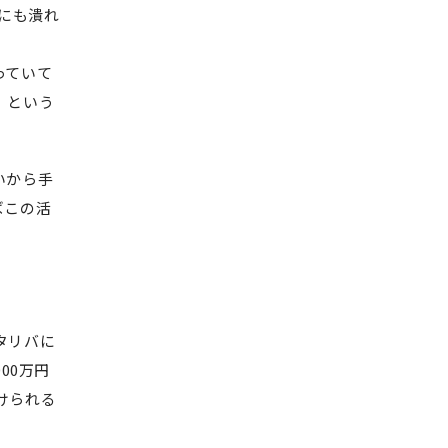
にも潰れ
っていて
」という
いから手
ばこの活
タリバに
00万円
けられる