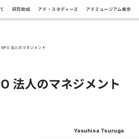
吉田秀雄賞
内容
吉田秀雄国際学術賞
アド・スタディーズ
開示情報
財団のあゆみ
バックナンバー
出版助成
吉田秀雄
事業
て
研究助成
アド・スタディーズ
アドミュージアム東京
NPO 法人のマネジメント
O 法人のマネジメント
Yasuhisa Tsuruga