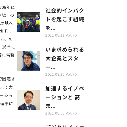
08年に
社会的インパク
リ場」の
トを起こす組織
北の地へ
を...
女川町、
2021.08.11 Vol.76
ール」の
16年に
いま求められる
月に常務
大企業とスタ
ー...
2021.08.10 Vol.76
で困惑す
すます大
加速するイノベ
ケーショ
ーションと 高
務理事に
ま...
2021.08.06 Vol.76