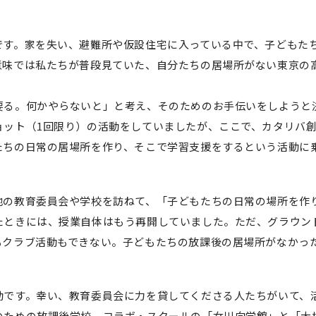
です。家を失い、避難所や仮設住宅に入っている中で、子どもた
意味では私たちが普段見ていた、自分たちの居場所がない東京の
要る。何かやらないと」と考え、そのためのお手伝いをしようと
ョット（1回限り）の活動をしていましたが、ここで、カタリバ
たちの日常の居場所を作り、そこで学習支援をするという活動に
地の教育委員会や学校を訪ねて、「子どもたちの日常の場所を作
たときには、授業自体はもう再開していました。ただ、グラウン
もクラブ活動もできない。子どもたちの放課後の居場所がなかっ
動です。幸い、教育委員会に力を貸してくださる人たちがいて、
のための放課後学校、コラボ・スクールの「女川向学館」と「大