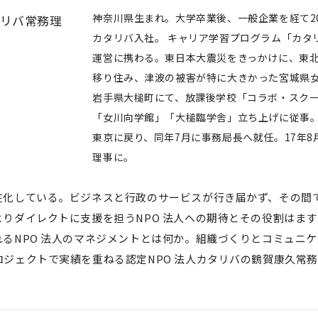
神奈川県生まれ。大学卒業後、一般企業を経て20
タリバ常務理
カタリバ入社。 キャリア学習プログラム「カタ
運営に携わる。東日本大震災をきっかけに、東
移り住み、津波の被害が特に大きかった宮城県
岩手県大槌町にて、放課後学校「コラボ・スク
「女川向学館」「大槌臨学舎」立ち上げに従事。 
東京に戻り、同年7月に事務局長へ就任。17年8
理事に。
在化している。ビジネスと行政のサービスが行き届かず、その間
りダイレクトに支援を担うNPO 法人への期待とその役割はま
るNPO 法人のマネジメントとは何か。組織づくりとコミュニ
ジェクトで実績を重ねる認定NPO 法人カタリバの鶴賀康久常