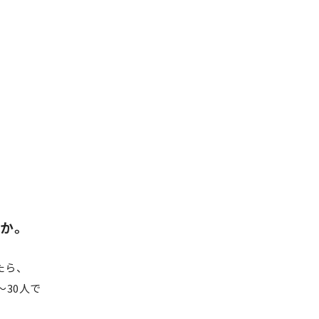
すか。
たら、
30人で