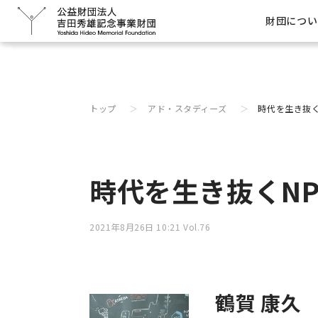
吉田秀雄記念事業財団
研究助成
助成研究
事業
財団につい
消費者調査データ
トップ
アド・スタディーズ
時代を生き抜く
時代を生き抜くNP
2021年8月26日 10:21 Vol.76
鶴賀 康久