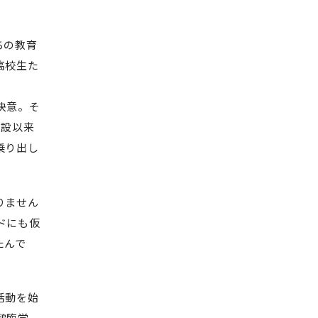
ちの教育
高校生た
決意。そ
創設以来
乗り出し
りません
ドにも仮
たんで
活動を始
槌臨学