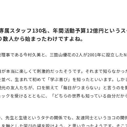
専属スタッフ130名、年間活動予算12億円という
り数人から始まったわけですよね。
事である今村久美と、三箇山優花の2人が2001年に設立したN
日が本当に楽しくて刺激的だったそうです。それまで知らなかっ
を並べ、生まれて初めて「学ぶ喜び」を知ったといいます。しか
地元の友人たちが、口を揃えて「毎日がつまらない」と言うのを
ョックを受けるとともに、「どちらの世界も知っている自分だか
。
子、先生と生徒というタテの関係でも、友達同士というヨコの関
」を軸とした学びの場を設けよう、と思い立ったようです。そこ