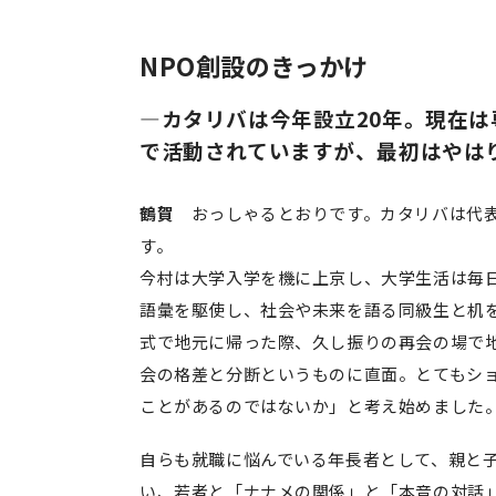
NPO創設のきっかけ
―カタリバは今年設立20年。現在は
で活動されていますが、最初はやは
鶴賀
おっしゃるとおりです。カタリバは代表理
す。
今村は大学入学を機に上京し、大学生活は毎
語彙を駆使し、社会や未来を語る同級生と机
式で地元に帰った際、久し振りの再会の場で
会の格差と分断というものに直面。とてもシ
ことがあるのではないか」と考え始めました
自らも就職に悩んでいる年長者として、親と
い、若者と「ナナメの関係」と「本音の対話