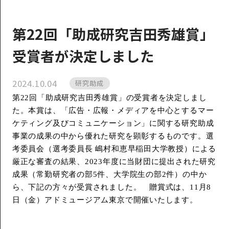
第22回「助成研究吉田秀雄賞」
受賞者が決定しました
2024.10.04
研究助成
第
22
回「助成研究吉田秀雄賞」の受賞者を決定しまし
た。本賞は、「広告・広報・メディアを中心とするマー
ケティング及びコミュニケーション」に関する研究助成
事業の成果の中から優れた研究を顕彰するものです。選
考委員会（選考委員長 嶋村和恵早稲田大学教授）による
厳正な審査の結果、
2023
年度に当財団に提出された研究
成果（常勤研究者の部
5
件、大学院生の部
2
件）の中か
ら、下記の方々が受賞されました。 贈賞式は、
11
月
8
日（金）アドミュージアム東京で開催いたします。