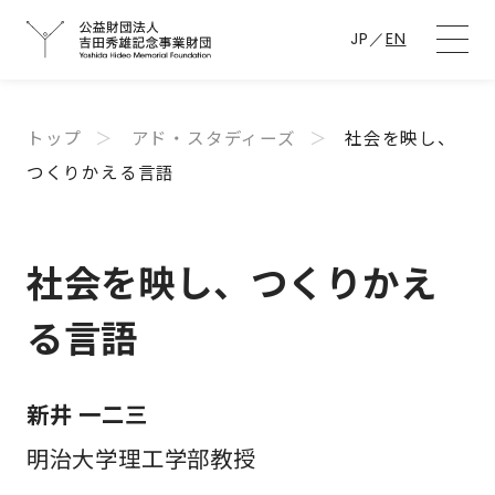
JP
／
EN
トップ
アド・スタディーズ
社会を映し、
つくりかえる言語
社会を映し、つくりかえ
る言語
新井 一二三
明治大学理工学部教授